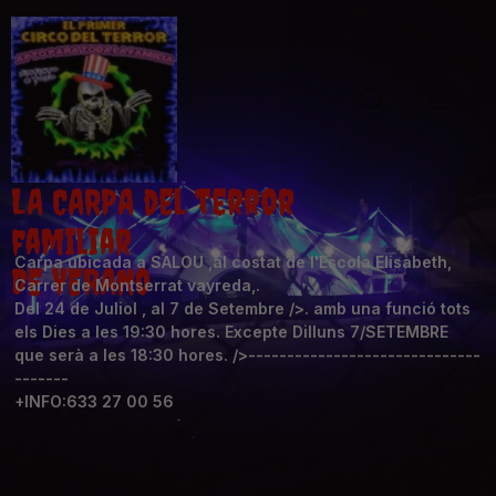
LA CARPA del terror
familiar
Carpa ubicada a SALOU ,al costat de l'Escola Elisabeth,
DE VERANO
Carrer de Montserrat vayreda,.
Del 24 de Juliol , al 7 de Setembre />. amb una funció tots
els Dies a les 19:30 hores. Excepte Dilluns 7/SETEMBRE
que serà a les 18:30 hores. />------------------------------
-------
+INFO:633 27 00 56