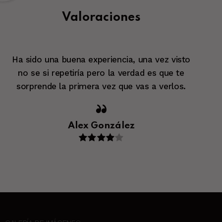
Valoraciones
 vez visto
Me daba un poco de cosa y dudaba si
es que te
luego vi que está todo pensado tan
a verlos.
adultos como para niños y sobre t
reírse y pasarlo bien como en cualqui
Noelia Barroso