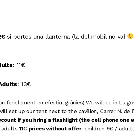
 2€
si portes una llanterna (la del mòbil no val
ults
: 11€
Adults
: 13€
preferiblement en efectiu, gràcies) We will be in Llag
ll set up our tent next to the pavilion, Carrer N. de l
ount if you bring a flashlight (the cell phone one w
 adults 11€
prices without offer
children 9€ / adults