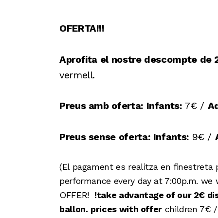
OFERTA!!!
Aprofita el nostre descompte de
vermell.
Preus amb oferta:
Infants:
7€ /
Ad
Preus sense oferta:
Infants:
9€ /
(El pagament es realitza en finestreta 
performance every day at 7:00p.m. we wi
OFFER!
!
take advantage of our 2€ disc
ballon.
prices with offer
children 7€ /