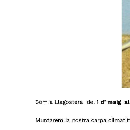
Som a Llagostera del 1
d’ maig a
Muntarem la
nostra carpa climatitz