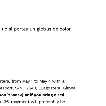
) o si portes un globus de color
ostera, from May 1 to May 4 with a
’esport, S/N, 17240, LLagostera, Girona.
on`t work) or if you bring a red
 13€. (payment will preferably be