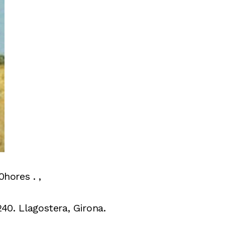
0hores . ,
240. Llagostera, Girona.