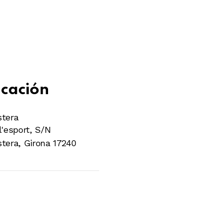
cación
stera
l'esport, S/N
stera
,
Girona
17240