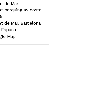
at de Mar
t parquing av. costa
 6
at de Mar
,
Barcelona
España
gle Map