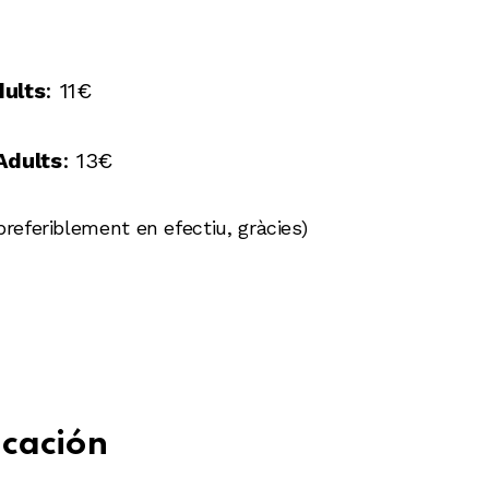
ults
: 11€
Adults
: 13€
preferiblement en efectiu, gràcies)
cación