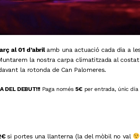
rç al 01 d’abril
amb una actuació cada dia a les
untarem la nostra carpa climatitzada al costat d
 davant la rotonda de Can Palomeres.
A DEL DEBUT!!!
Paga només
5€
per entrada, únic día
 2€
si portes una llanterna (la del mòbil no val