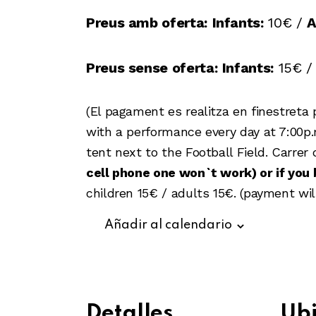
Preus amb oferta:
Infants:
10€ /
A
Preus sense oferta:
Infants:
15€ 
(El pagament es realitza en finestreta p
with a performance every day at 7:0
0p.
tent next to the Football Field. Carre
cell phone one won`t work) or if you b
children 15€ / adults 15€. (payment wil
Añadir al calendario
Detalles
Ubi