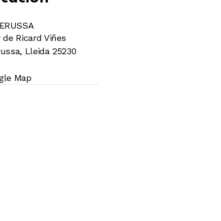
ERUSSA
 de Ricard Viñes
russa
,
Lleida
25230
gle Map