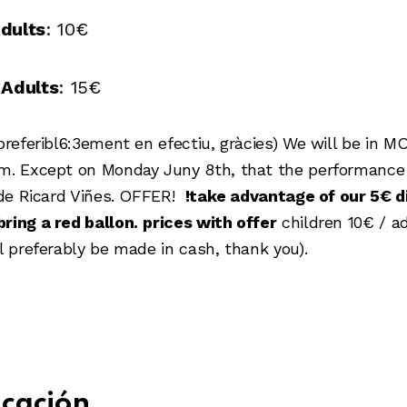
dults
: 10€
/
Adults
: 15€
referibl
6:3
ement en efectiu, gràcies) We will be in
m. Except on Monday Juny 8th, that the performance w
r de Ricard Viñes. OFFER!
!
take advantage of our 5€ di
ring a red ballon.
prices with offer
children 10€ / a
l preferably be made in cash, thank you).
cación