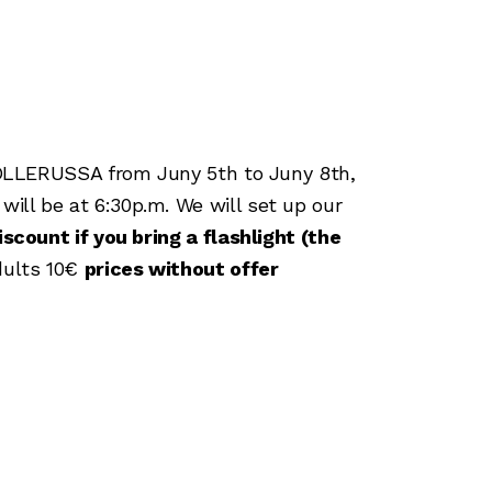
 MOLLERUSSA from Juny 5th
to Juny 8th,
ill be at 6:30p.m. We will set up our
scount if you bring a flashlight (the
dults 10€
prices without offer