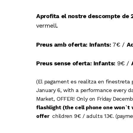
Aprofita el nostre descompte de
vermell.
Preus amb oferta:
Infants:
7€ /
Ad
Preus sense oferta:
Infants:
9€ /
(El pagament es realitza en finestreta
January 6, with a performance every da
Market, OFFER! Only on Friday Decembe
flashlight (the cell phone one won`t w
offer
children 9€ / adults 13€. (payme