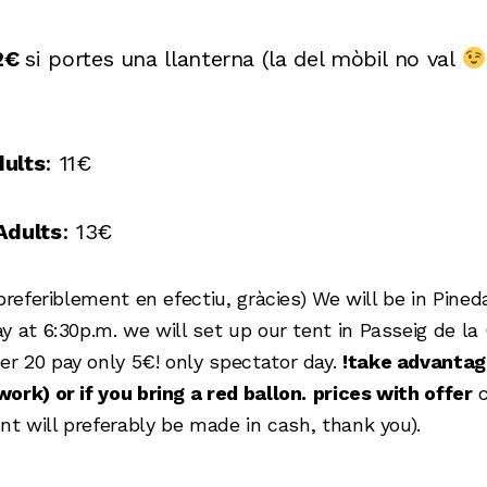
 2€
si portes una llanterna (la del mòbil no val
ults
: 11€
Adults
: 13€
 preferiblement en efectiu, gràcies) We will be in Pi
y at 6:30p.m. we will set up our tent in Passeig de la
r 20 pay only 5€! only spectator day.
!
take advantage
ork) or if you bring a red ballon.
prices with offer
c
nt will preferably be made in cash, thank you).