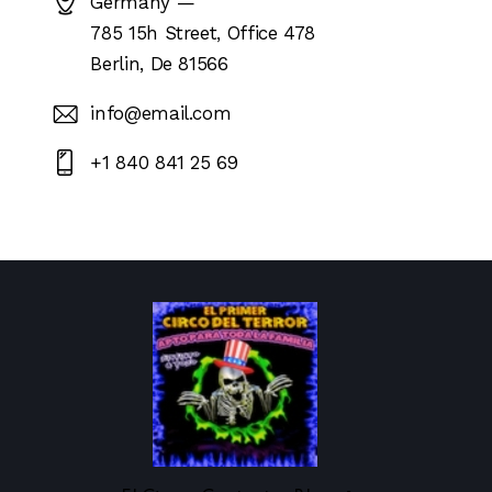
Germany —
785 15h Street, Office 478
Berlin, De 81566
info@email.com
+1 840 841 25 69