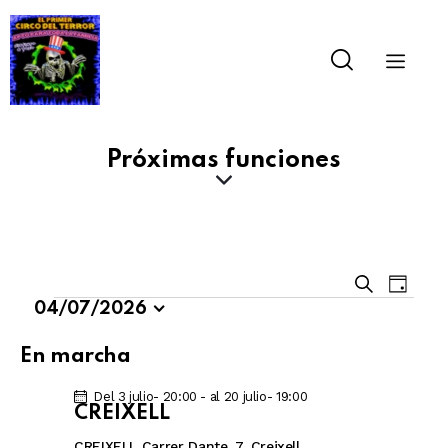
Próximas funciones
N
N
B
D
u
a
a
04/07/2026
í
s
S
v
a
v
c
e
e
En marcha
e
a
l
g
r
g
e
Del 3 julio- 20:00
-
al 20 julio- 19:00
a
a
CREIXELL
c
c
c
c
CREIXELL
Carrer Dante, 7, Creixell