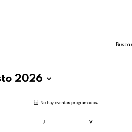
Busca
sto 2026
No hay eventos programados.
A
v
i
s
J
V
o