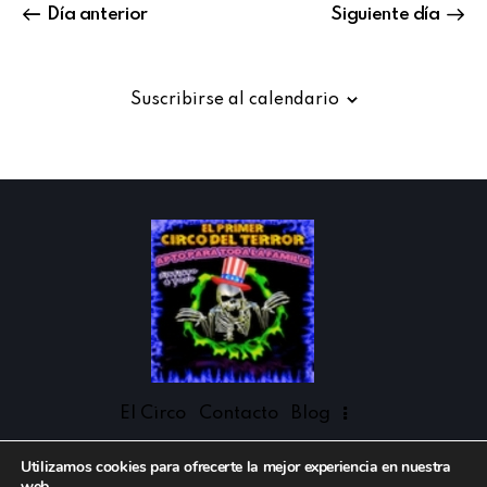
t
Día anterior
Siguiente día
a
s
d
Suscribirse al calendario
e
E
v
e
n
t
o
s
El Circo
Contacto
Blog
Utilizamos cookies para ofrecerte la mejor experiencia en nuestra
web.